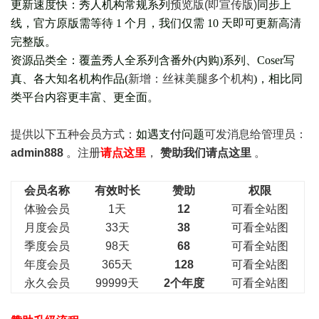
更新速度快：秀人机构常规系列
预览版(即宣传版)
同步上
线，官方原版需等待 1 个月，我们仅需 10 天即可更新高清
完整版。
资源品类全：覆盖秀人全系列含番外(
内购
)系列、Coser写
真、各大知名机构作品(
新增：丝袜美腿多个机构
)，相比同
类平台内容更丰富、更全面。
提供以下五种会员
方式：
如遇支付问题
可发消息给管理员：
admin888
。注册
请点这里
，
赞助我们请点这里
。
会员名称
有效时长
赞助
权限
体验会员
1天
12
可看全站图
月度会员
33天
38
可看全站图
季度会员
98天
68
可看全站图
年度会员
365天
128
可看全站图
永久会员
99999天
2个年度
可看全站图