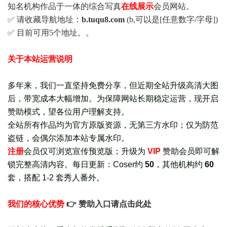
知名机构作品于一体的综合写真
在线展示
会员网站。
✅ 请收藏导航地址：
b.tuqu8.com
(b,可以是[任意数字/字母])
✅ 目前可用5个地址。。
关于本站运营说明
多年来，我们一直坚持免费分享，但近期全站升级高清大图
后，带宽成本大幅增加。为保障网站长期稳定运营，现开启
赞助模式，望各位用户理解支持。
全站所有作品均为官方原版资源，无第三方水印；仅为防范
盗链，会偶尔添加本站专属水印。
注册
会员仅可浏览宣传
预览版
；
升级为
VIP
赞助会员即可解
锁完整高清内容。每日更新：
Coser约
50
，其他机构约
60
套，
搭配 1-2 套秀人番外
。
我们的核心优势
👉 赞助入口请点击此处