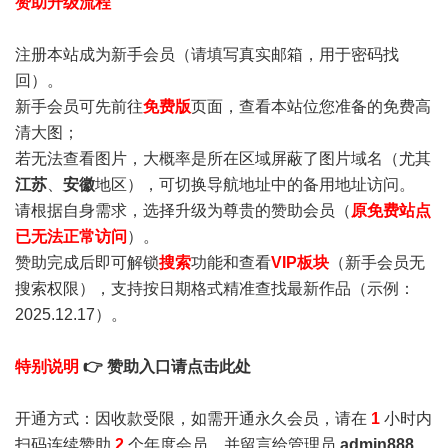
赞助升级流程
注册本站成为新手会员
（请填写真实邮箱，用于密码找
回）。
新手会员可先前往
免费版
页面，查看本站位您准备的免费高
清大图；
若无法查看图片，大概率是所在区域屏蔽了图片域名（尤其
江苏
、
安徽
地区），可切换导航地址中的备用地址访问。
请根据自身需求，选择升级为尊贵的赞助会员（
原免费站点
已无法正常访问
）。
赞助完成后即可解锁
搜索
功能和查看
VIP板块
（新手会员无
搜索权限），支持按日期格式精准查找最新作品（示例：
2025.12.17）。
特别说明
👉 赞助入口请点击此处
开通方式：因收款受限，如需开通永久会员，请在
1
小时内
扫码连续赞助
2
个年度会员，并留言给管理员
admin888
，