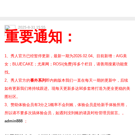
2025-8-31 15:55
重要通知：
1、秀人官方已经暂停更新，最新一期为2026.02.04。目前新增：AIG美
女；BLUECAKE；尤果网；ROSI(免费)等
多个栏目，请善用搜素功能查
找。
2、
秀人官方的
番外系列
即内购版本我们一直在每天一期的更新中，后续
如有更新我们将持续跟进。现每天更新多达90多套将打造为更全更稳的美
图社区。
3、赞助体验会员
有3分之1概率不会到账，体验会员是给新手体验所用，
所以请不要多次搞体验会员，如遇到没到账的请及时给管理员留言。。
admin888
；