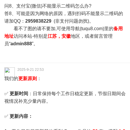
问8、支付宝(微信)不能显示二维码怎么办?
答8、可能是因为网络的原因，遇到扫码不能显示二维码的
请加QQ：
2959838229
(非支付问题勿扰)。
看不了图的请不要加,可使用导航(tuqu8.com)里的
备用
地址
访问本站-特别是
江苏，安徽
地区，或者留言管理
员“
admin888
”。
2025-9-21 22:53
我们的
更新原则
：
✅
更新时间
：日常保持每个工作日稳定更新，节假日期间会
视情况补充少量内容。
✅
更新内容：