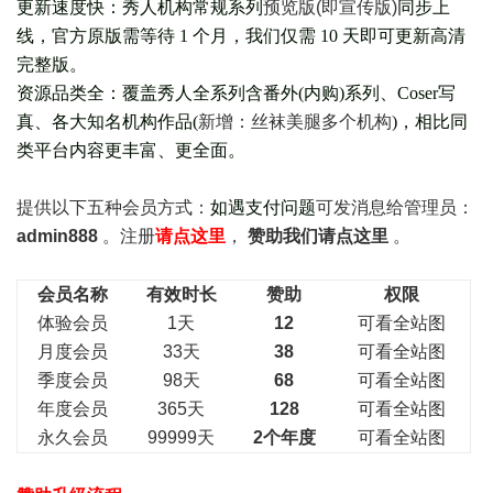
更新速度快：秀人机构常规系列
预览版(即宣传版)
同步上
线，官方原版需等待 1 个月，我们仅需 10 天即可更新高清
完整版。
资源品类全：覆盖秀人全系列含番外(
内购
)系列、Coser写
真、各大知名机构作品(
新增：丝袜美腿多个机构
)，相比同
类平台内容更丰富、更全面。
提供以下五种会员
方式：
如遇支付问题
可发消息给管理员：
admin888
。注册
请点这里
，
赞助我们请点这里
。
会员名称
有效时长
赞助
权限
体验会员
1天
12
可看全站图
月度会员
33天
38
可看全站图
季度会员
98天
68
可看全站图
年度会员
365天
128
可看全站图
永久会员
99999天
2个年度
可看全站图