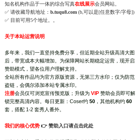
知名机构作品于一体的综合写真
在线展示
会员网站。
✅ 请收藏导航地址：
b.tuqu8.com
(b,可以是[任意数字/字母])
✅ 目前可用5个地址。。
关于本站运营说明
多年来，我们一直坚持免费分享，但近期全站升级高清大图
后，带宽成本大幅增加。为保障网站长期稳定运营，现开启
赞助模式，望各位用户理解支持。
全站所有作品均为官方原版资源，无第三方水印；仅为防范
盗链，会偶尔添加本站专属水印。
注册
会员仅可浏览宣传
预览版
；
升级为
VIP
赞助会员即可解
锁完整高清内容。每日更新：
Coser约
50
，其他机构约
60
套，
搭配 1-2 套秀人番外
。
我们的核心优势
👉 赞助入口请点击此处