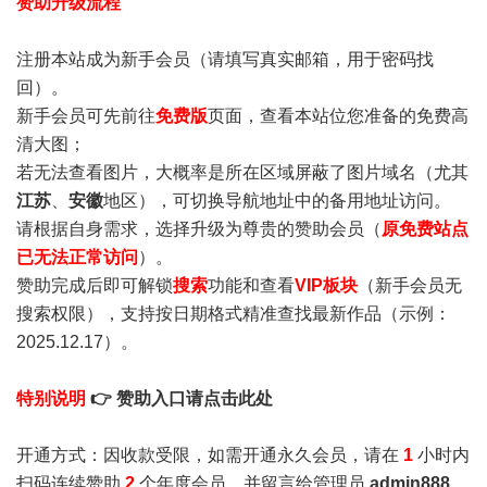
赞助升级流程
注册本站成为新手会员
（请填写真实邮箱，用于密码找
回）。
新手会员可先前往
免费版
页面，查看本站位您准备的免费高
清大图；
若无法查看图片，大概率是所在区域屏蔽了图片域名（尤其
江苏
、
安徽
地区），可切换导航地址中的备用地址访问。
请根据自身需求，选择升级为尊贵的赞助会员（
原免费站点
已无法正常访问
）。
赞助完成后即可解锁
搜索
功能和查看
VIP板块
（新手会员无
搜索权限），支持按日期格式精准查找最新作品（示例：
2025.12.17）。
特别说明
👉 赞助入口请点击此处
开通方式：因收款受限，如需开通永久会员，请在
1
小时内
扫码连续赞助
2
个年度会员，并留言给管理员
admin888
，