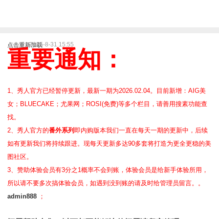
2025-8-31 15:55
点击重新加载
重要通知：
1、秀人官方已经暂停更新，最新一期为2026.02.04。目前新增：AIG美
女；BLUECAKE；尤果网；ROSI(免费)等
多个栏目，请善用搜素功能查
找。
2、
秀人官方的
番外系列
即内购版本我们一直在每天一期的更新中，后续
如有更新我们将持续跟进。现每天更新多达90多套将打造为更全更稳的美
图社区。
3、赞助体验会员
有3分之1概率不会到账，体验会员是给新手体验所用，
所以请不要多次搞体验会员，如遇到没到账的请及时给管理员留言。。
admin888
；