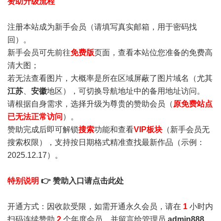
赞助升级流程
注册本站成为新手会员
（请填写真实邮箱，用于密码找
回）。
新手会员可先前往
免费版
页面，查看本站位您准备的免费高
清大图；
若无法查看图片，大概率是所在区域屏蔽了图片域名（尤其
江苏
、
安徽
地区），可切换导航地址中的备用地址访问。
请根据自身需求，选择升级为尊贵的赞助会员（
原免费站点
已无法正常访问
）。
赞助完成后即可解锁
搜索
功能和查看
VIP板块
（新手会员无
搜索权限），支持按日期格式精准查找最新作品（示例：
2025.12.17）。
特别说明
👉 赞助入口请点击此处
开通方式：因收款受限，如需开通永久会员，请在
1
小时内
扫码连续赞助
2
个年度会员，并留言给管理员
admin888
，