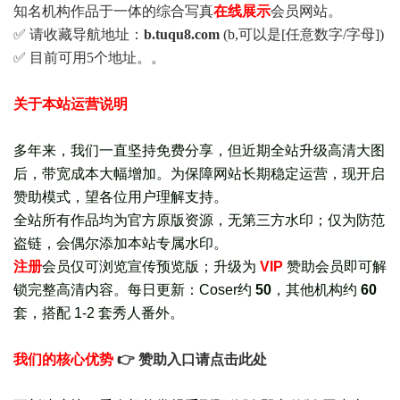
知名机构作品于一体的综合写真
在线展示
会员网站。
✅ 请收藏导航地址：
b.tuqu8.com
(b,可以是[任意数字/字母])
✅ 目前可用5个地址。。
关于本站运营说明
多年来，我们一直坚持免费分享，但近期全站升级高清大图
后，带宽成本大幅增加。为保障网站长期稳定运营，现开启
赞助模式，望各位用户理解支持。
全站所有作品均为官方原版资源，无第三方水印；仅为防范
盗链，会偶尔添加本站专属水印。
注册
会员仅可浏览宣传
预览版
；
升级为
VIP
赞助会员即可解
锁完整高清内容。每日更新：
Coser约
50
，其他机构约
60
套，
搭配 1-2 套秀人番外
。
我们的核心优势
👉 赞助入口请点击此处