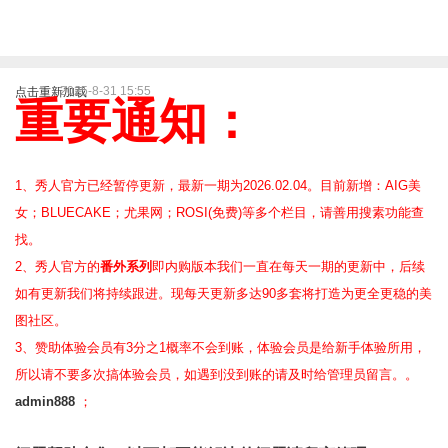
2025-8-31 15:55
点击重新加载
重要通知：
1、秀人官方已经暂停更新，最新一期为2026.02.04。目前新增：AIG美
女；BLUECAKE；尤果网；ROSI(免费)等
多个栏目，请善用搜素功能查
找。
2、
秀人官方的
番外系列
即内购版本我们一直在每天一期的更新中，后续
如有更新我们将持续跟进。现每天更新多达90多套将打造为更全更稳的美
图社区。
3、赞助体验会员
有3分之1概率不会到账，体验会员是给新手体验所用，
所以请不要多次搞体验会员，如遇到没到账的请及时给管理员留言。。
admin888
；